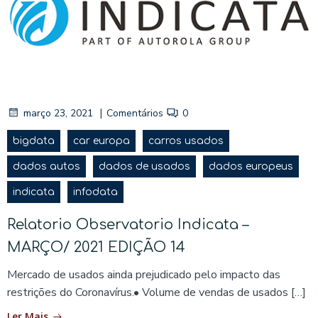
|
março 23, 2021
Comentários
0
bigdata
car europa
carros usados
dados autos
dados de usados
dados europeus
indicata
infodata
Relatorio Observatorio Indicata –
MARÇO/ 2021 EDIÇÃO 14
Mercado de usados ainda prejudicado pelo impacto das
restrições do Coronavírus.• Volume de vendas de usados […]
Ler Mais