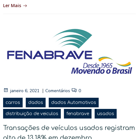
Ler Mais
|
janeiro 6, 2021
Comentários
0
carros
dados
dados Automotivos
distribuição de veiculos
fenabrave
usados
Transações de veículos usados registram
alta de 13,18% em dezembro