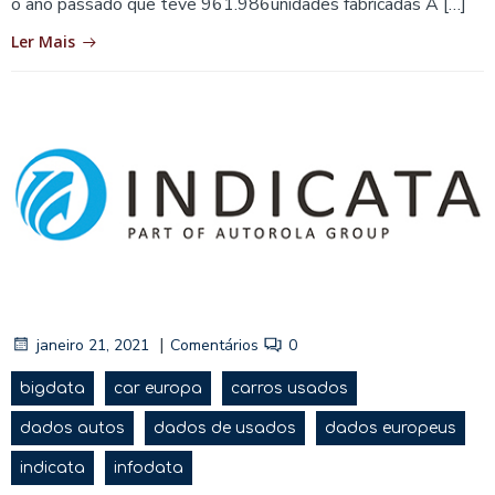
o ano passado que teve 961.986unidades fabricadas A […]
Ler Mais
|
janeiro 21, 2021
Comentários
0
bigdata
car europa
carros usados
dados autos
dados de usados
dados europeus
indicata
infodata