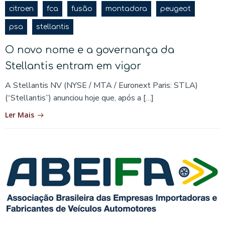
citroen
fca
fusão
montadora
peugeot
psa
stellantis
O novo nome e a governança da
Stellantis entram em vigor
A Stellantis NV (NYSE / MTA / Euronext Paris: STLA)
(“Stellantis”) anunciou hoje que, após a […]
Ler Mais